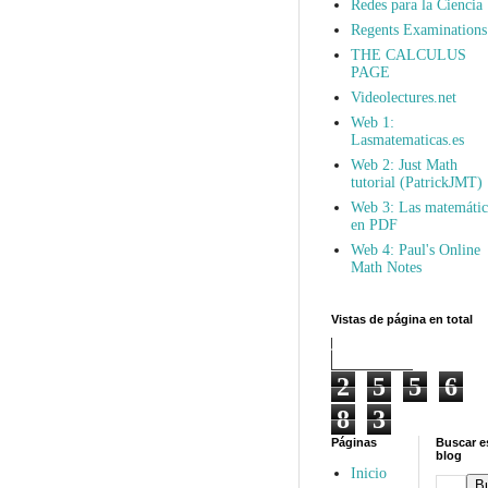
Redes para la Ciencia
Regents Examinations
THE CALCULUS
PAGE
Videolectures.net
Web 1:
Lasmatematicas.es
Web 2: Just Math
tutorial (PatrickJMT)
Web 3: Las matemátic
en PDF
Web 4: Paul's Online
Math Notes
Vistas de página en total
2
5
5
6
8
3
Páginas
Buscar e
blog
Inicio