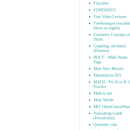
FisicaNet
FONEMATO
Free Video Lectures
Freebookspot (excelen
libros en inglés)
Geometry Concepts a
Skills
Graphing calculator
(Desmos)
HOLT - Math Home
Page
Mate Alex Moretó
Matemáticas IES
MATH - Pre K to K-1
Practice
Math is fun
Math Words
MIT OpenCourseWar
Notetaking Guide
(Precalculus)
Qimitube.com